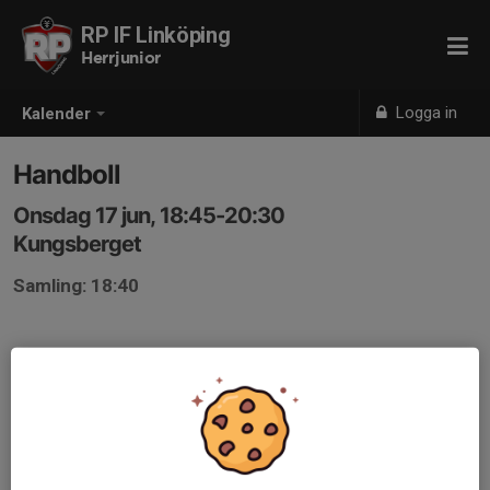
RP IF Linköping
Herrjunior
Logga in
Kalender
Handboll
Onsdag 17 jun, 18:45-20:30
Kungsberget
Samling: 18:40