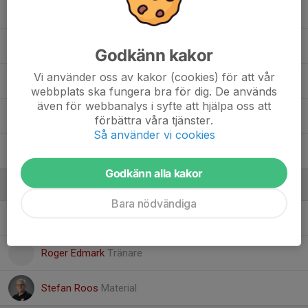
16. Emil Björklund
17. Gabriel Lundkvist
Godkänn kakor
Vi använder oss av kakor (cookies) för att vår
19. Hannes Karlsson
webbplats ska fungera bra för dig. De används
även för webbanalys i syfte att hjälpa oss att
20. Hugo Nylund Kindefors
förbättra våra tjänster.
Så använder vi cookies
23. Lukas Frisell
Godkänn alla kakor
Ledare
Bara nödvändiga
Michael Malmberg
Tränare
Roger Edmark
Tränare
Stefan Roos
Material