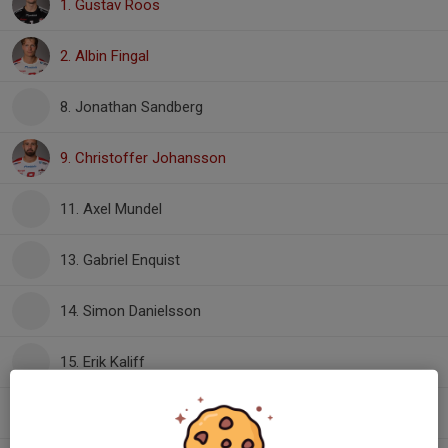
1. Gustav Roos
2. Albin Fingal
8. Jonathan Sandberg
9. Christoffer Johansson
11. Axel Mundel
13. Gabriel Enquist
14. Simon Danielsson
15. Erik Kaliff
15. Filip Nygren