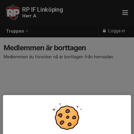
RP IF Linköping
Herr A
Logga in
Truppen
Medlemmen är borttagen
Medlemmen du försöker nå är borttagen från hemsidan.