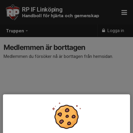
RP IF Linköping
Handboll för hjärta och gemenskap
Logga in
Truppen
Medlemmen är borttagen
Medlemmen du försöker nå är borttagen från hemsidan.