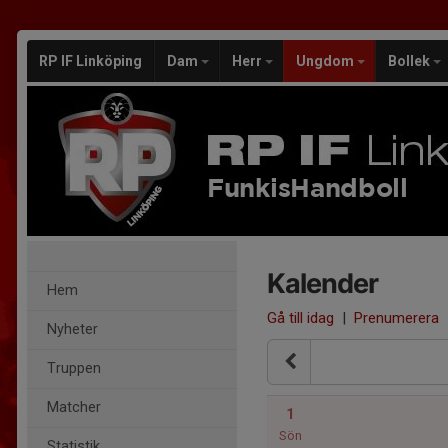
RP IF Linköping
Dam
Herr
Ungdom
Bollek
FunkisHandboll
Kalender
Hem
Gå till idag
|
Prenumerera
Nyheter
Truppen
Matcher
1
Sön
Statistik