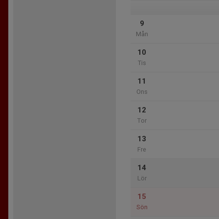
9
Mån
10
Tis
11
Ons
12
Tor
13
Fre
14
Lör
15
Sön