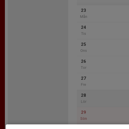
23
Mån
24
Tis
25
Ons
26
Tor
27
Fre
28
Lör
29
Sön