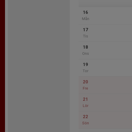
16
Mån
17
Tis
18
Ons
19
Tor
20
Fre
21
Lör
22
Sön