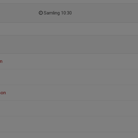
Samling 10:30
lm
son