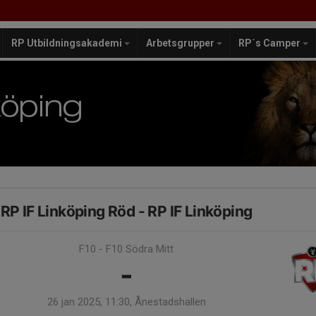
RP Utbildningsakademi
Arbetsgrupper
RP´s Camper
RP IF Linköping Röd - RP IF Linköping
F10 - F10 Södra Mitt
-
26 jan 2025, 11:30, Ånestadshallen