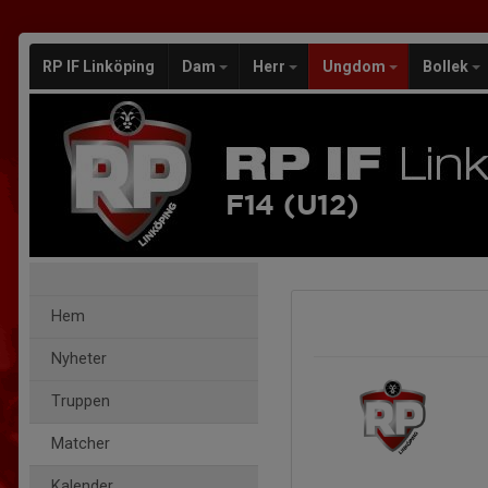
RP IF Linköping
Dam
Herr
Ungdom
Bollek
F14 (U12)
Hem
Nyheter
Truppen
Matcher
Kalender