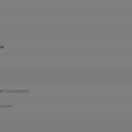
mar
on
Huvudtränare
ränare