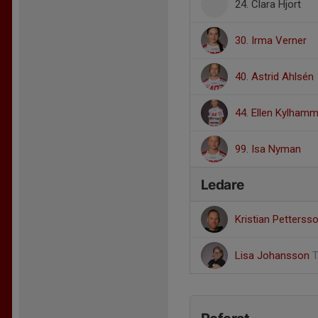
24. Clara Hjort
30. Irma Verner
40. Astrid Ahlsén
44. Ellen Kylham
99. Isa Nyman
Ledare
Kristian Petterss
Lisa Johansson
T