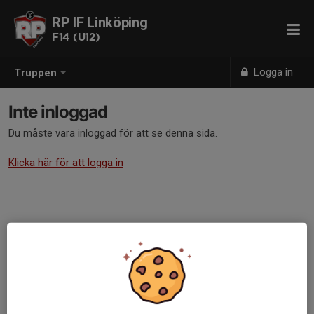
RP IF Linköping
F14 (U12)
Logga in
Truppen
Inte inloggad
Du måste vara inloggad för att se denna sida.
Klicka här för att logga in