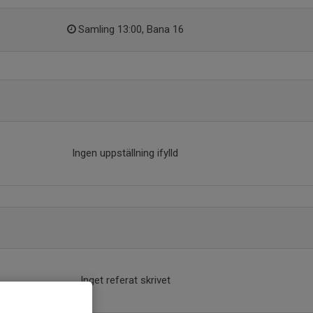
Samling 13:00, Bana 16
Ingen uppställning ifylld
Inget referat skrivet