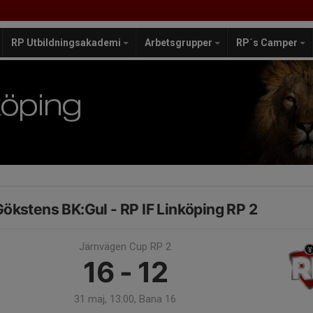
RP Utbildningsakademi
Arbetsgrupper
RP´s Camper
ökstens BK:Gul - RP IF Linköping RP 2
Järnvägen Cup RP 2
16 - 12
31 maj, 13:00, Bana 16