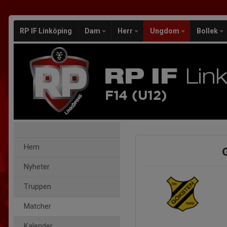
RP IF Linköping
Dam
Herr
Ungdom
Bollek
F14 (U12)
Hem
G
Nyheter
Truppen
Matcher
Kalender