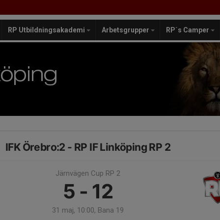
RP Utbildningsakademi
Arbetsgrupper
RP´s Camper
IFK Örebro:2 - RP IF Linköping RP 2
Järnvägen Cup RP 2
5 - 12
31 maj, 10:00, Bana 19