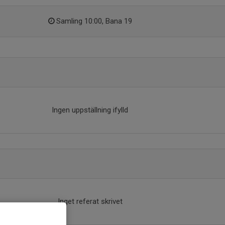
Samling 10:00, Bana 19
Ingen uppställning ifylld
Inget referat skrivet