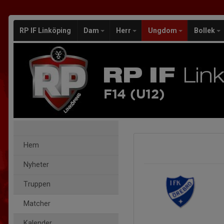
RP IF Linköping
Dam
Herr
Ungdom
Bollek
F14 (U12)
Hem
Nyheter
Truppen
Matcher
Kalender