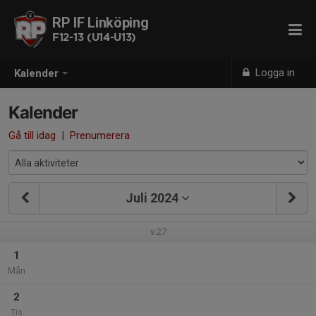
RP IF Linköping
F12-13 (U14-U13)
Logga in
Kalender
Kalender
Gå till idag
|
Prenumerera
Juli 2024
v.27
1
Mån
2
Tis