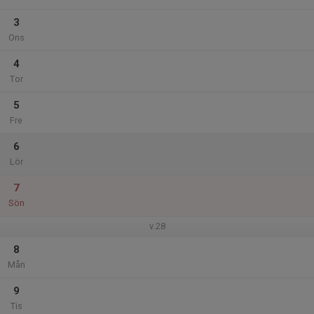
3
Ons
4
Tor
5
Fre
6
Lör
7
Sön
v.28
8
Mån
9
Tis