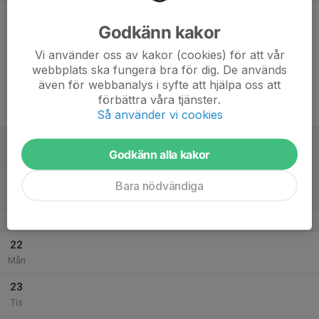
17
Godkänn kakor
Ons
Vi använder oss av kakor (cookies) för att vår
18
webbplats ska fungera bra för dig. De används
Tor
även för webbanalys i syfte att hjälpa oss att
19
förbättra våra tjänster.
Så använder vi cookies
Fre
20
Godkänn alla kakor
Lör
21
Bara nödvändiga
Sön
v.30
22
Mån
23
Tis