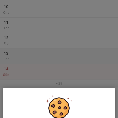
10
Ons
11
Tor
12
Fre
13
Lör
14
Sön
v.29
15
Mån
16
Tis