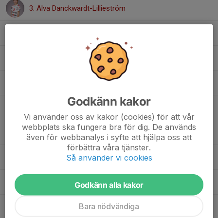
3. Alva Danckwardt-Lillieström
5. Hedvig Falkenteg
11. Tilde Svantesson
13. Minnah Hagäng
Godkänn kakor
17. Wera Piehl
Vi använder oss av kakor (cookies) för att vår
webbplats ska fungera bra för dig. De används
21. Nike Holmer
även för webbanalys i syfte att hjälpa oss att
förbättra våra tjänster.
Så använder vi cookies
29. Moa Smith
55. Vilma Holmquist
Godkänn alla kakor
Bara nödvändiga
57. Isabelle Baranterjus