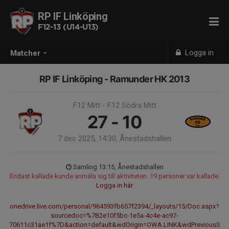
RP IF Linköping
F12-13 (U14-U13)
Logga in
Matcher
RP IF Linköping - Ramunder HK 2013
F12 Mitt - F12 Södra Mitt
27 - 10
7 dec 2025, 14:30, Ånestadshallen
Samling 13:15, Ånestadshallen
Endast kallade kunde anmäla sig till aktiviteten. 19 personer var kallade.
Logga in här
onedrive.live.com/personal/964593fb657f2394/_layouts/15/Doc.aspx?
sourcedoc=%7B2e10f5bc-1e5a-4c4e-ac97-
70611c31ae1f%7D&action=default&wdOrigin=OWA.LINK&wdPreviousS