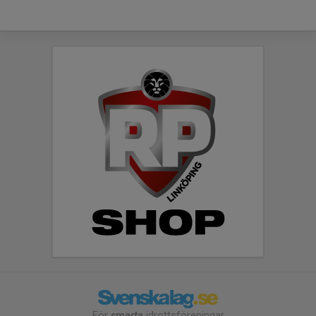
För
smarta
idrottsföreningar