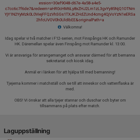
ession=30ef9048-d67e-4a58-a4e5-
c7cc6c7f6de7&redeem=aHR0cHM6Ly8xZHJ2Lm1zL3gvYy85NjQ1OTNm
YjY1N2YyMzk0L0ViejFFQzVhSGs1TXJKZHdZUnd4cmg4QjVoYzN1eERSa
2hfcUVOV0h0UldIbEE&originalPath=a
Välkomna!
Idag spelar vi två matcher i F12-serien, mot Finspångs HK och Ramunder
HK. Däremellan spelar även Finspång mot Ramunder kl. 13:00.
Vi är ansvariga för arrangemanget och ansvarar därmed för att bemanna
sekretariat och kiosk idag.
Anmäl er i länken för att hjälpa till med bemanning!
Tjejerna kommer i matchställ och se till att inneskor och vattenflaska är
med.
OBS! Vi önskar att alla tjejer stannar och duschar och byter om
tillsammans på plats efter match.
Laguppställning