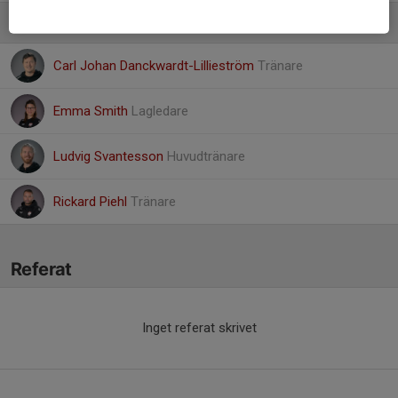
Ledare
Carl Johan Danckwardt-Lillieström
Tränare
Emma Smith
Lagledare
Ludvig Svantesson
Huvudtränare
Rickard Piehl
Tränare
Referat
Inget referat skrivet