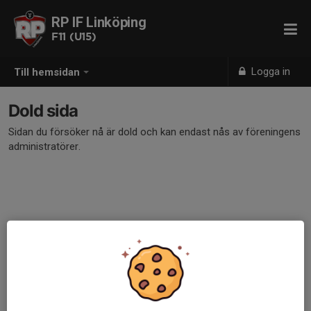
RP IF Linköping
F11 (U15)
Logga in
Till hemsidan
Dold sida
Sidan du försöker nå är dold och kan endast nås av föreningens
administratörer.