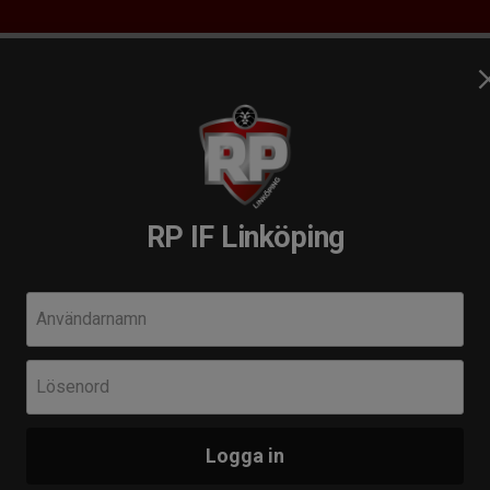
RP Utbildningsakademi
Arbetsgrupper
RP´s Camper
RP IF Linköping
andboll!
Kommande 
Användarnamn
Tis 25 aug 19:
Lösenord
Herr A
Amo HK
Linköping – och till
Logga in