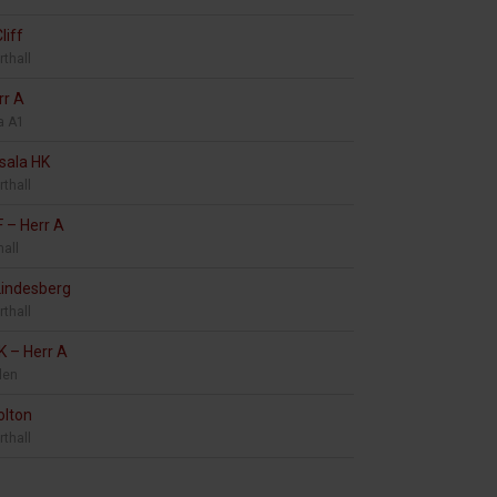
liff
rthall
rr A
a A1
sala HK
rthall
F
–
Herr A
hall
Lindesberg
rthall
SK
–
Herr A
len
olton
rthall