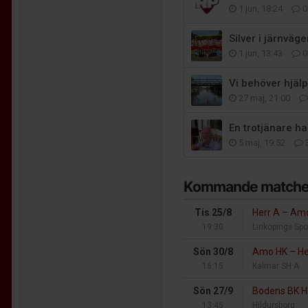
1 jun, 18:24
0
Silver i järnväg
1 jun, 13:43
0
Vi behöver hjälp
27 maj, 21:00
En trotjänare h
5 maj, 19:52
Kommande matche
Tis 25/8
Herr A
–
Amo
19:30
Linköpings Spo
Sön 30/8
Amo HK
–
He
16:15
Kalmar SH A
Sön 27/9
Bodens BK 
13:45
Hildursborg