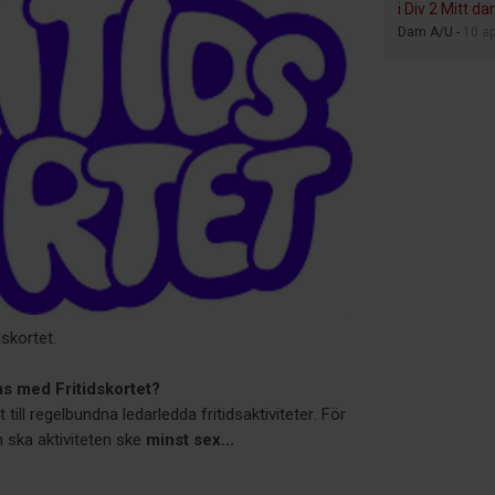
i Div 2 Mitt d
Dam A/U -
10 ap
skortet.
las med Fritidskortet?
till regelbundna ledarledda fritidsaktiviteter. För
 ska aktiviteten ske
minst sex...