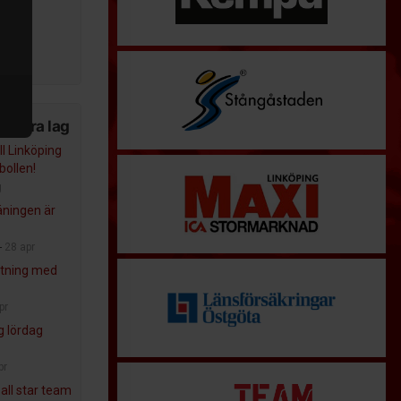
..
k
am
n våra lag
l Linköping
bollen!
g
äningen är
-
28 apr
tning med
pr
ng lördag
pr
 all star team