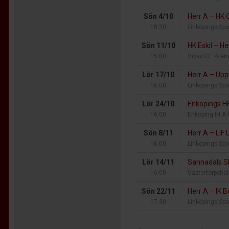
Sön 4/10
Herr A
–
HK C
18:30
Linköpings Spo
Sön 11/10
HK Eskil
–
He
15:00
Volvo CE Aren
Lör 17/10
Herr A
–
Upp
16:00
Linköpings Spo
Lör 24/10
Enköpings H
16:00
Enköping IH A-
Sön 8/11
Herr A
–
LIF 
16:00
Linköpings Spo
Lör 14/11
Sannadals 
16:00
Västertorpshal
Sön 22/11
Herr A
–
IK B
17:30
Linköpings Spo