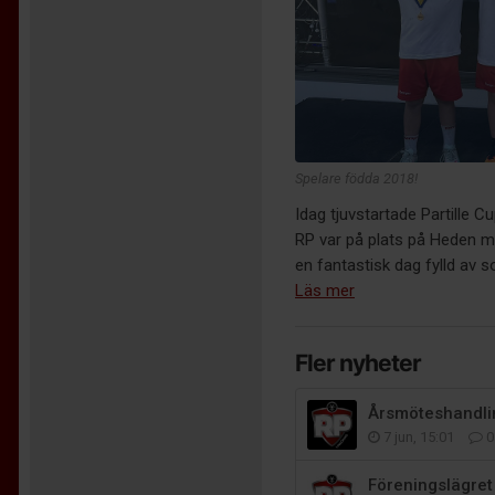
Spelare födda 2018!
Idag tjuvstartade Partille 
RP var på plats på Heden med
en fantastisk dag fylld av s
Läs mer
Fler nyheter
Årsmöteshandlin
7 jun, 15:01
0
Föreningslägret