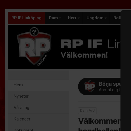
RP IF Linköping
Dam
Herr
Ungdom
Bollek
Välkommen!
Börja spela h
Hem
Anmäl dig här!
Nyheter
Våra lag
Dam A/U
Välkommen till 
Kalender
Dokument