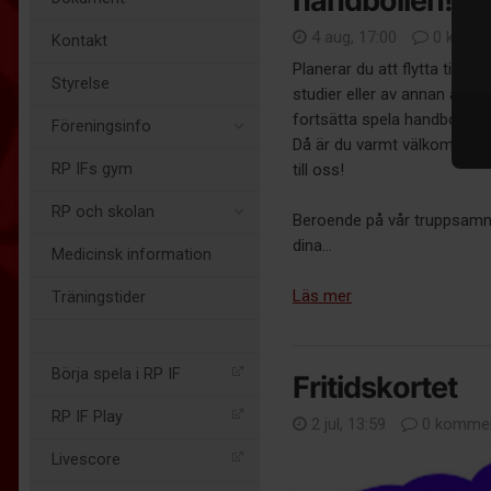
handbollen!
4 aug, 17:00
0 komme
Kontakt
Planerar du att flytta till Li
Styrelse
studier eller av annan anledn
fortsätta spela handboll?
Föreningsinfo
Då är du varmt välkommen a
RP IFs gym
till oss!
RP och skolan
Beroende på vår truppsam
dina...
Medicinsk information
Läs mer
Träningstider
Börja spela i RP IF
Fritidskortet
RP IF Play
2 jul, 13:59
0 kommen
Livescore