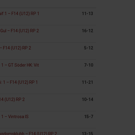
uif:1
–
F14 (U12) RP 1
11-13
:Gul
–
F14 (U12) RP 2
16-12
–
F14 (U12) RP 2
5-12
P 1
–
GT Söder HK: Vit
7-10
: 1
–
F14 (U12) RP 1
11-21
4 (U12) RP 2
10-14
P 1
–
Vintrosa IS
15-7
Ungdomsklubb
–
F14 (U12) RP 2
13-15