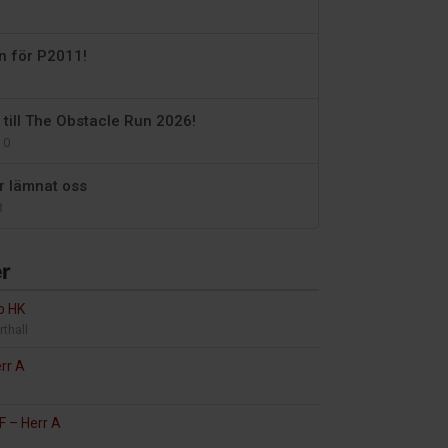
en för P2011!
 till The Obstacle Run 2026!
0
ar lämnat oss
3
r
 HK
rthall
rr A
HF
–
Herr A