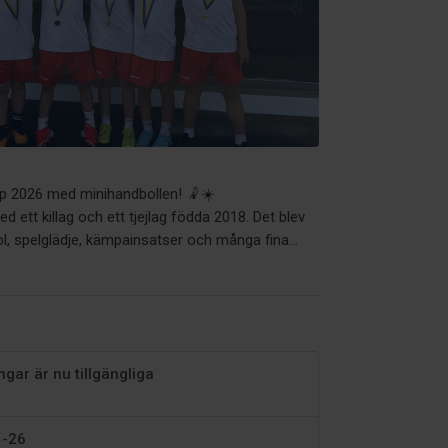
Cup 2026 med minihandbollen! 🤾☀️
 ett killag och ett tjejlag födda 2018. Det blev
ol, spelglädje, kämpainsatser och många fina...
gar är nu tillgängliga
 -26