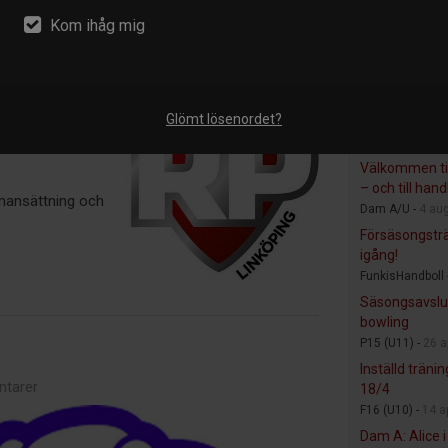
Följ oss på.
Kom ihåg mig
Faceboo
ntarer
Instagr
nköping för jobb,
ing, och vill
Glömt lösenordet?
tt höra av dig
Nyheter frå
Välkommen til
– och till hand
mansättning och
Dam A/U -
4 au
Försäsongstr
igång!
FunkisHandboll 
Säsongsavslu
bowling
P15 (U11) -
26 a
Inställd träni
tarer
18/4
F16 (U10) -
14 a
Dam A: Alice i