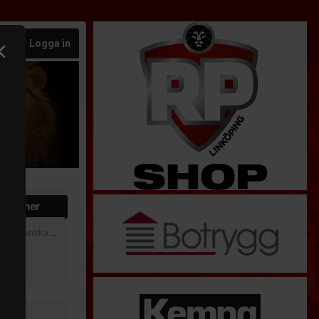
Logga in
matcher
30
| Svenska cupen 2026-2027 - Svenska cupens slutspel