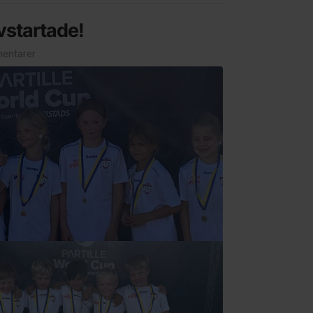
uvstartade!
entarer