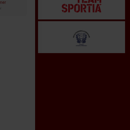
amer
r