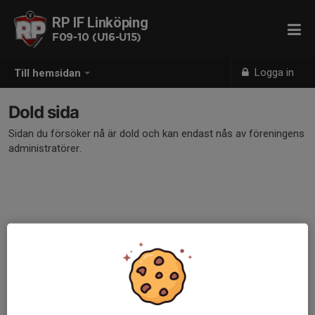
RP IF Linköping
F09-10 (U16-U15)
Logga in
Till hemsidan
Dold sida
Sidan du försöker nå är dold och kan endast nås av föreningens
administratörer.