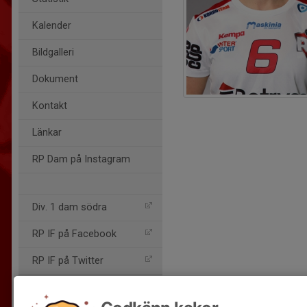
Kalender
Bildgalleri
Dokument
Kontakt
Länkar
RP Dam på Instagram
Div. 1 dam södra
RP IF på Facebook
RP IF på Twitter
Livescore