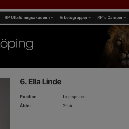
RP Utbildningsakademi
Arbetsgrupper
RP´s Camper
6. Ella Linde
Position
Linjespelare
Ålder
20 år