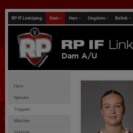
RP IF Linköping
Dam
Herr
Ungdom
Bollek
Dam A/U
Hem
Nyheter
Truppen
Matcher
Statistik