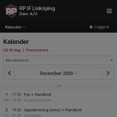
RP IF Linköping
Dam A/U
Logga in
Kalender
Kalender
Gå till idag
|
Prenumerera
December 2025
v.49
1
17:30
Fys + Handboll
19:30
Mån
Kungsbergshallen
2
19:30
Uppvärmning (inne) + Handboll
21:30
Tis
Sporthallen