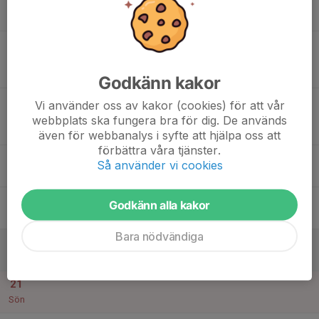
16
18:00
Gym
19:00
Tis
Sporthallen
19:45
Match mot HK GP
21:15
Dam 2 Mitt
Linköpings Sporthall
Godkänn kakor
17
19:30
Match mot Örebro SK HK Dam
Vi använder oss av kakor (cookies) för att vår
20:45
Ons
F19 Mitt - F19 Södra Mitt
webbplats ska fungera bra för dig. De används
Idrottshuset i Örebro
även för webbanalys i syfte att hjälpa oss att
förbättra våra tjänster.
18
18:15
Handboll
Så använder vi cookies
19:30
Tor
Kungsbergshallen
19
Godkänn alla kakor
Fre
Bara nödvändiga
20
Lör
21
Sön