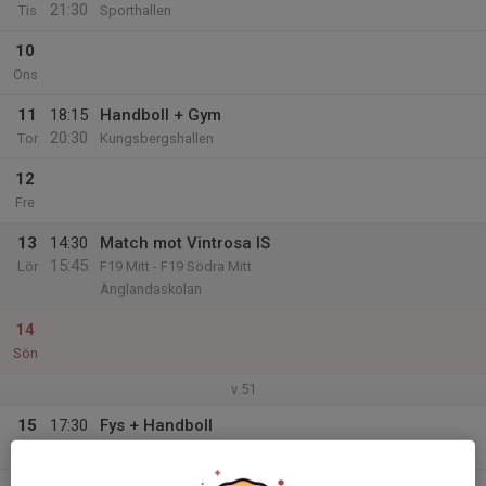
21:30
Tis
Sporthallen
10
Ons
11
18:15
Handboll + Gym
20:30
Tor
Kungsbergshallen
12
Fre
13
14:30
Match mot Vintrosa IS
15:45
Lör
F19 Mitt - F19 Södra Mitt
Änglandaskolan
14
Sön
v.51
15
17:30
Fys + Handboll
19:30
Mån
Kungsbergshallen