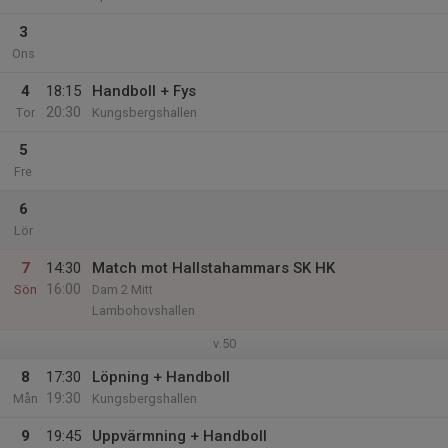
3
Ons
4
18:15
Handboll + Fys
20:30
Tor
Kungsbergshallen
5
Fre
6
Lör
7
14:30
Match mot Hallstahammars SK HK
16:00
Sön
Dam 2 Mitt
Lambohovshallen
v.50
8
17:30
Löpning + Handboll
19:30
Mån
Kungsbergshallen
9
19:45
Uppvärmning + Handboll