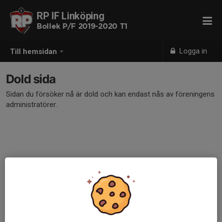
RP IF Linköping
Bollek P/F 2019-2020 T1
Logga in
Till hemsidan
Dold sida
Sidan du försöker nå är dold och kan endast nås av föreningens
administratörer.