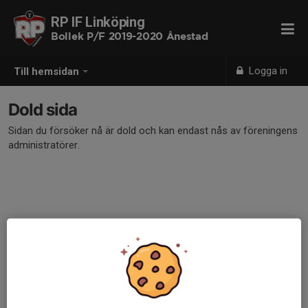
RP IF Linköping
Bollek P/F 2019-2020 Ånestad
Logga in
Till hemsidan
Dold sida
Sidan du försöker nå är dold och kan endast nås av föreningens
administratörer.