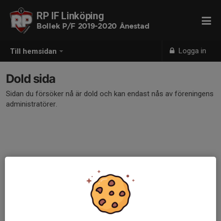
RP IF Linköping
Bollek P/F 2019-2020 Ånestad
Logga in
Till hemsidan
Dold sida
Sidan du försöker nå är dold och kan endast nås av föreningens
administratörer.