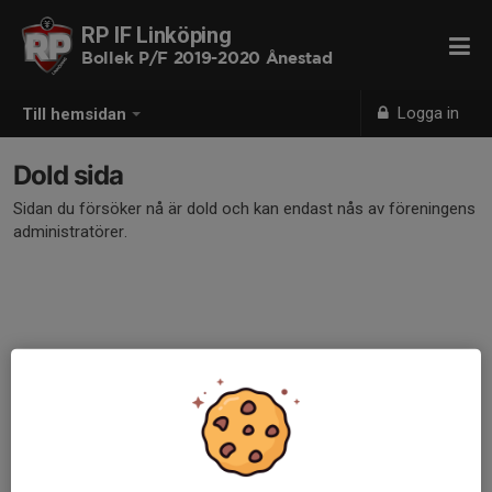
RP IF Linköping
Bollek P/F 2019-2020 Ånestad
Logga in
Till hemsidan
Dold sida
Sidan du försöker nå är dold och kan endast nås av föreningens
administratörer.