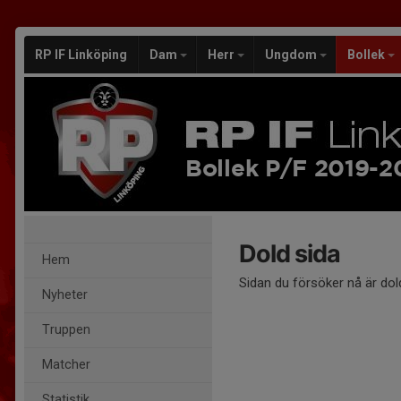
RP IF Linköping
Dam
Herr
Ungdom
Bollek
Bollek P/F 2019-
Dold sida
Hem
Sidan du försöker nå är dol
Nyheter
Truppen
Matcher
Statistik