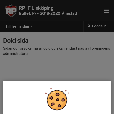
RP IF Linköping
Bollek P/F 2019-2020 Ånestad
Logga in
Till hemsidan
Dold sida
Sidan du försöker nå är dold och kan endast nås av föreningens
administratörer.