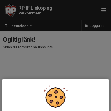
RP IF Linköping
Välkommen!
Logga in
Till hemsidan
Ogiltig länk!
Sidan du försöker nå finns inte.