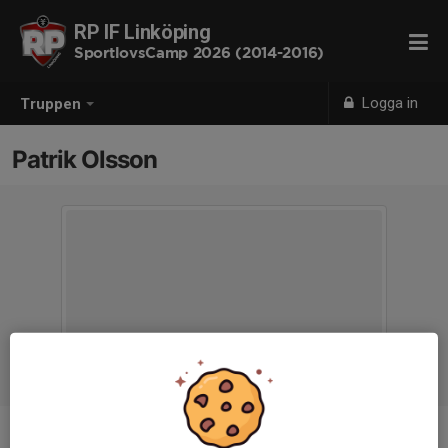
RP IF Linköping
SportlovsCamp 2026 (2014-2016)
Logga in
Truppen
Patrik Olsson
Titel
Ansvarig ledare