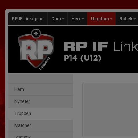
RP IF Linköping
Dam
Herr
Ungdom
Bollek
P14 (U12)
Hem
Nyheter
Truppen
Matcher
Statistik