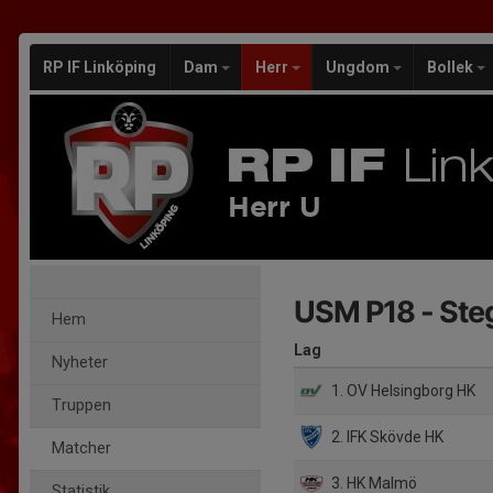
RP IF Linköping
Dam
Herr
Ungdom
Bollek
Herr U
USM P18 - Steg
Hem
Lag
Nyheter
1. OV Helsingborg HK
Truppen
2. IFK Skövde HK
Matcher
3. HK Malmö
Statistik