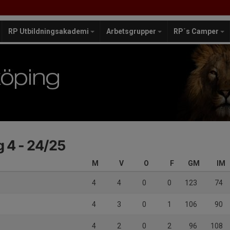
RP Utbildningsakademi
Arbetsgrupper
RP´s Camper
 4 - 24/25
M
V
O
F
GM
IM
4
4
0
0
123
74
4
3
0
1
106
90
4
2
0
2
96
108