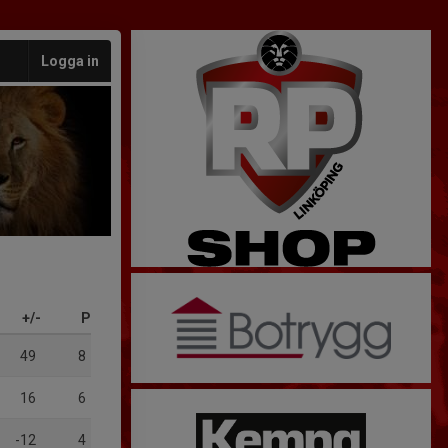
Logga in
+/-
P
49
8
16
6
-12
4