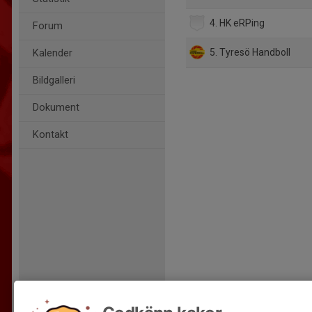
4. HK eRPing
Forum
5. Tyresö Handboll
Kalender
Bildgalleri
Dokument
Kontakt