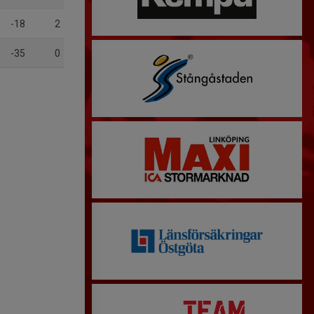
-18
2
-35
0