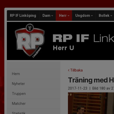
RP IF Linköping
Dam
Herr
Ungdom
Bollek
Herr U
Tillbaka
Hem
Träning med H
Nyheter
2017-11-23
|
Bild
180
av 2
Truppen
Matcher
Statistik