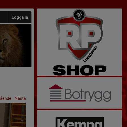
Logga in
gående
Nästa