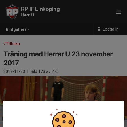
RP IF Linköping
Herr U
Logga in
Bildgalleri
Tillbaka
Träning med Herrar U 23 november
2017
2017-11-23
|
Bild
173
av 275