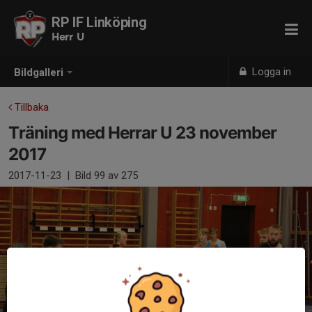
RP IF Linköping
Herr U
Logga in
Bildgalleri
Tillbaka
Träning med Herrar U 23 november
2017
2017-11-23
|
Bild
99
av 275