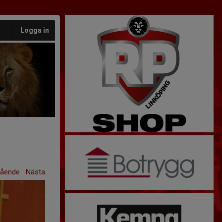
Logga in
gående
Nästa