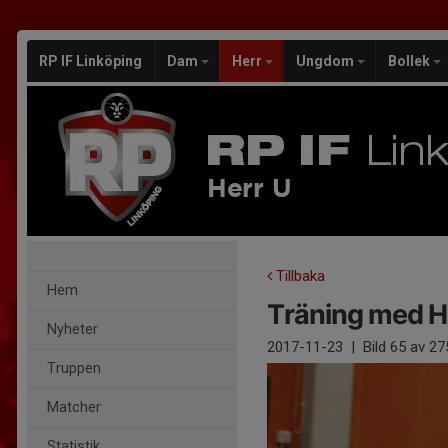
RP IF Linköping
Dam
Herr
Ungdom
Bollek
Herr U
Tillbaka
Hem
Träning med H
Nyheter
2017-11-23
|
Bild
65
av 27
Truppen
Matcher
Statistik