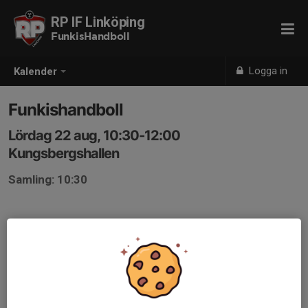
RP IF Linköping
FunkisHandboll
Logga in
Kalender
Funkishandboll
Lördag 22 aug, 10:30-12:00
Kungsbergshallen
Samling: 10:30