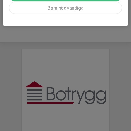
Ålder
45 år
Bara nödvändiga