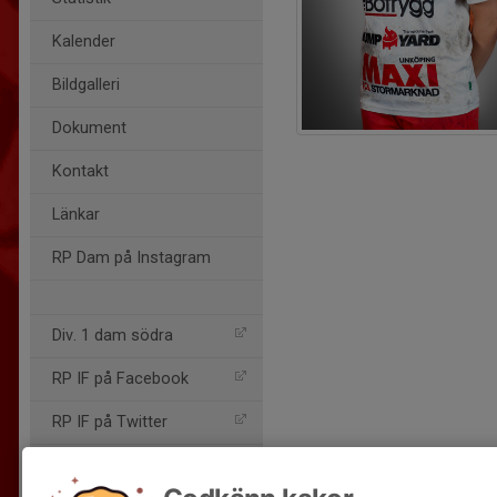
Kalender
Bildgalleri
Dokument
Kontakt
Länkar
RP Dam på Instagram
Div. 1 dam södra
RP IF på Facebook
RP IF på Twitter
Livescore