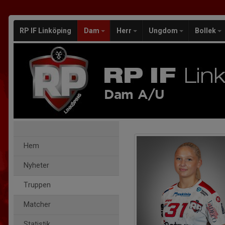
RP IF Linköping
Dam
Herr
Ungdom
Bollek
Dam A/U
Hem
Nyheter
Truppen
Matcher
Statistik