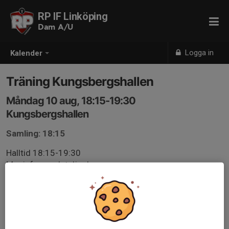
RP IF Linköping
Dam A/U
Logga in
Kalender
Träning Kungsbergshallen
Måndag 10 aug, 18:15-19:30
Kungsbergshallen
Samling: 18:15
Halltid 18:15-19:30
Mer info om detaljer kommer