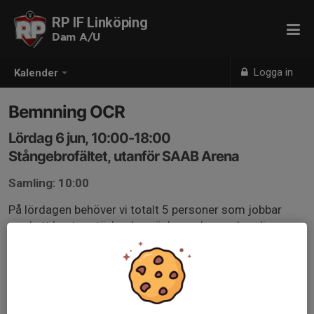
RP IF Linköping
Dam A/U
Logga in
Kalender
Bemnning OCR
Lördag 6 jun, 10:00-18:00
Stångebrofältet, utanför SAAB Arena
Samling: 10:00
På lördagen behöver vi totalt 5 personer som jobbar
med att hantera tävlandes väskor och merchandise.
Passet är 10-18, vill man dela ett pass på två går det
fint. Ange det i svaret till kallelsen.