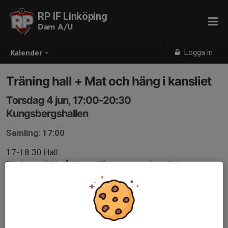
RP IF Linköping
Dam A/U
Logga in
Kalender
Träning hall + Mat och häng i kansliet
Torsdag 4 jun, 17:00-20:30
Kungsbergshallen
Samling: 17:00
17-18:30 Hall
Dusha snabbt så äter vi tillsammans i kansliet.
Häng och snacka inför sommaren
Vid förhinder, meddela lagledare Jessica 0708 -58 18
59