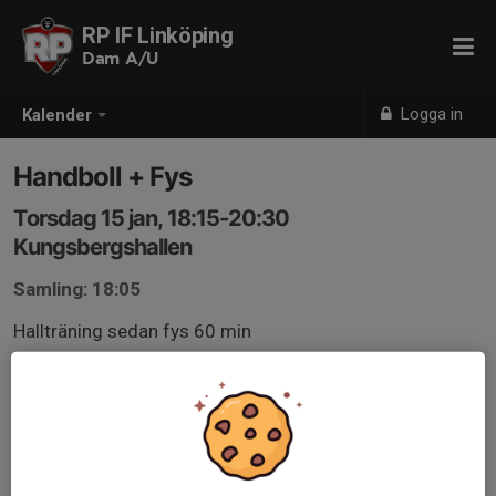
RP IF Linköping
Dam A/U
Logga in
Kalender
Handboll + Fys
Torsdag 15 jan, 18:15-20:30
Kungsbergshallen
Samling: 18:05
Hallträning sedan fys 60 min