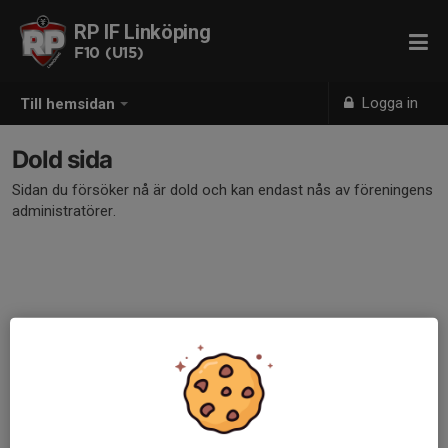
RP IF Linköping
F10 (U15)
Logga in
Till hemsidan
Dold sida
Sidan du försöker nå är dold och kan endast nås av föreningens
administratörer.