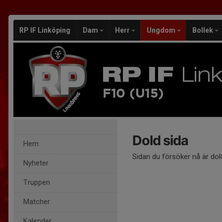
RP IF Linköping
Dam
Herr
Ungdom
Bollek
F10 (U15)
Dold sida
Hem
Sidan du försöker nå är dol
Nyheter
Truppen
Matcher
Kalender